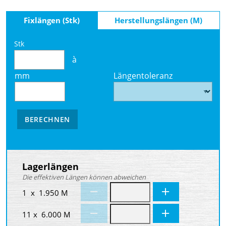
Fixlängen (Stk)
Herstellungslängen (M)
Stk
à
mm
Längentoleranz
BERECHNEN
Lagerlängen
Die effektiven Längen können abweichen
1 x 1.950 M
11 x 6.000 M