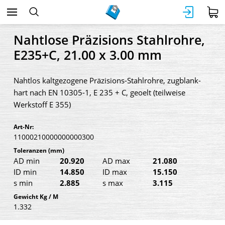
Nahtlose Präzisions Stahlrohre,
E235+C, 21.00 x 3.00 mm
Nahtlos kaltgezogene Präzisions-Stahlrohre, zugblank-
hart nach EN 10305-1, E 235 + C, geoelt (teilweise
Werkstoff E 355)
Art-Nr:
11000210000000000300
Toleranzen
(mm)
AD min
20.920
AD max
21.080
ID min
14.850
ID max
15.150
s min
2.885
s max
3.115
Gewicht Kg / M
1.332