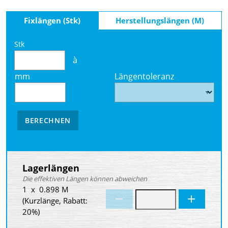
Fixlängen (Stk)
Herstellungslängen (M)
Stk
à
mm
Längentoleranz
BERECHNEN
Lagerlängen
Die effektiven Längen können abweichen
1 x 0.898 M
(Kurzlänge, Rabatt:
20%)