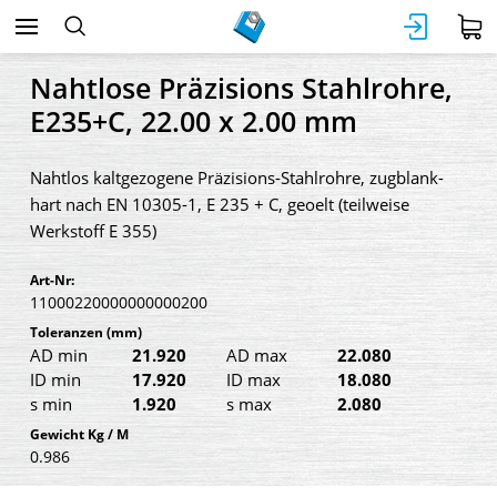
Nahtlose Präzisions Stahlrohre,
E235+C, 22.00 x 2.00 mm
Nahtlos kaltgezogene Präzisions-Stahlrohre, zugblank-
hart nach EN 10305-1, E 235 + C, geoelt (teilweise
Werkstoff E 355)
Art-Nr:
11000220000000000200
Toleranzen
(mm)
AD min
21.920
AD max
22.080
ID min
17.920
ID max
18.080
s min
1.920
s max
2.080
Gewicht Kg / M
0.986