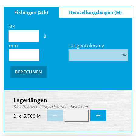
Fixlängen (Stk)
Herstellungslängen (M)
Stk
à
mm
Längentoleranz
BERECHNEN
Lagerlängen
Die effektiven Längen können abweichen
2 x 5.700 M