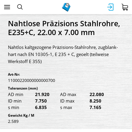
Nahtlose Präzisions Stahlrohre,
E235+C, 22.00 x 7.00 mm
Nahtlos kaltgezogene Präzisions-Stahlrohre, zugblank-
hart nach EN 10305-1, E 235 + C, geoelt (teilweise
Werkstoff E 355)
Art-Nr:
11000220000000000700
Toleranzen
(mm)
AD min
21.920
AD max
22.080
ID min
7.750
ID max
8.250
s min
6.835
s max
7.165
Gewicht Kg / M
2.589