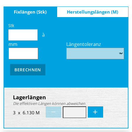
Fixlängen (Stk)
Herstellungslängen (M)
Stk
à
mm
Längentoleranz
BERECHNEN
Lagerlängen
Die effektiven Längen können abweichen
3 x 6.130 M