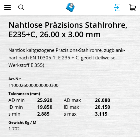
Nahtlose Präzisions Stahlrohre,
E235+C, 26.00 x 3.00 mm
Nahtlos kaltgezogene Präzisions-Stahlrohre, zugblank-
hart nach EN 10305-1, E 235 + C, geoelt (teilweise
Werkstoff E 355)
Art-Nr:
11000260000000000300
Toleranzen
(mm)
AD min
25.920
AD max
26.080
ID min
19.850
ID max
20.150
s min
2.885
s max
3.115
Gewicht Kg / M
1.702