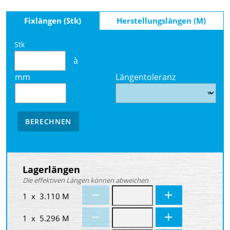
Fixlängen (Stk)
Herstellungslängen (M)
Stk
à
mm
Längentoleranz
BERECHNEN
Lagerlängen
Die effektiven Längen können abweichen
1 x 3.110 M
1 x 5.296 M