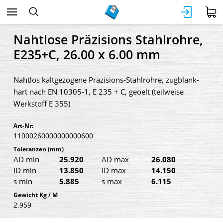
Nahtlose Präzisions Stahlrohre,
E235+C, 26.00 x 6.00 mm
Nahtlos kaltgezogene Präzisions-Stahlrohre, zugblank-
hart nach EN 10305-1, E 235 + C, geoelt (teilweise
Werkstoff E 355)
Art-Nr:
11000260000000000600
Toleranzen
(mm)
AD min
25.920
AD max
26.080
ID min
13.850
ID max
14.150
s min
5.885
s max
6.115
Gewicht Kg / M
2.959