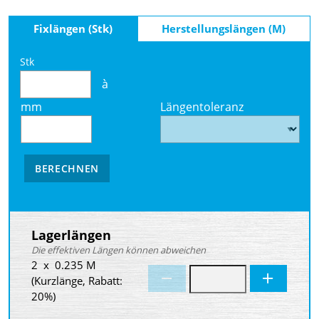
Fixlängen (Stk)
Herstellungslängen (M)
Stk
à
mm
Längentoleranz
BERECHNEN
Lagerlängen
Die effektiven Längen können abweichen
2 x 0.235 M
(Kurzlänge, Rabatt:
20%)