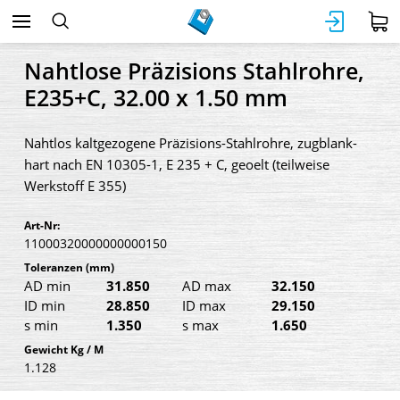
Nahtlose Präzisions Stahlrohre,
E235+C, 32.00 x 1.50 mm
Nahtlos kaltgezogene Präzisions-Stahlrohre, zugblank-
hart nach EN 10305-1, E 235 + C, geoelt (teilweise
Werkstoff E 355)
Art-Nr:
11000320000000000150
Toleranzen
(mm)
AD min
31.850
AD max
32.150
ID min
28.850
ID max
29.150
s min
1.350
s max
1.650
Gewicht Kg / M
1.128