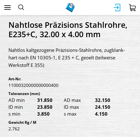
Nahtlose Präzisions Stahlrohre,
E235+C, 32.00 x 4.00 mm
Nahtlos kaltgezogene Präzisions-Stahlrohre, zugblank-
hart nach EN 10305-1, E 235 + C, geoelt (teilweise
Werkstoff E 355)
Art-Nr:
11000320000000000400
Toleranzen
(mm)
AD min
31.850
AD max
32.150
ID min
23.850
ID max
24.150
s min
3.850
s max
4.150
Gewicht Kg / M
2.762