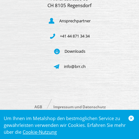
CH 8105 Regensdorf
Ansprechpartner
+41 44 871 34 34
Downloads
info@brr.ch
AGB
Impressum und Datenschutz
Um Ihnen im Metalshop den bestmöglichen Service zu
© 2026 Brütsch/Rüegger Metals AG
gewährleisten verwenden wir Cookies. Erfahren Sie mehr
über die
Cookie-Nutzung
powered by polynorm