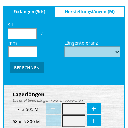
Fixlängen (Stk)
Herstellungslängen (M)
Stk
à
mm
Längentoleranz
BERECHNEN
Lagerlängen
Die effektiven Längen können abweichen
1 x 3.505 M
68 x 5.800 M