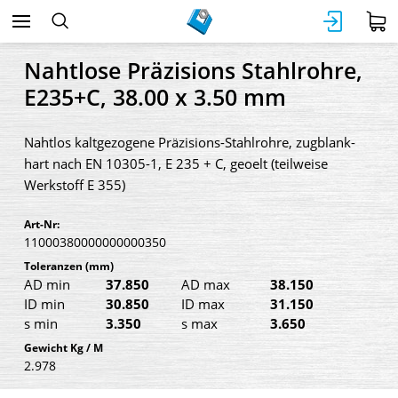
Nahtlose Präzisions Stahlrohre,
E235+C, 38.00 x 3.50 mm
Nahtlos kaltgezogene Präzisions-Stahlrohre, zugblank-
hart nach EN 10305-1, E 235 + C, geoelt (teilweise
Werkstoff E 355)
Art-Nr:
11000380000000000350
Toleranzen
(mm)
AD min
37.850
AD max
38.150
ID min
30.850
ID max
31.150
s min
3.350
s max
3.650
Gewicht Kg / M
2.978