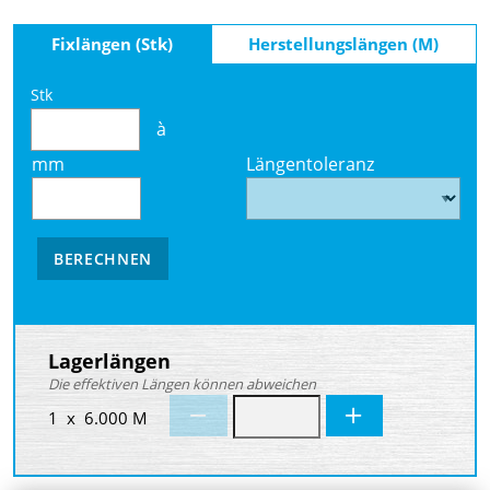
Fixlängen (Stk)
Herstellungslängen (M)
Stk
à
mm
Längentoleranz
BERECHNEN
Lagerlängen
Die effektiven Längen können abweichen
1 x 6.000 M