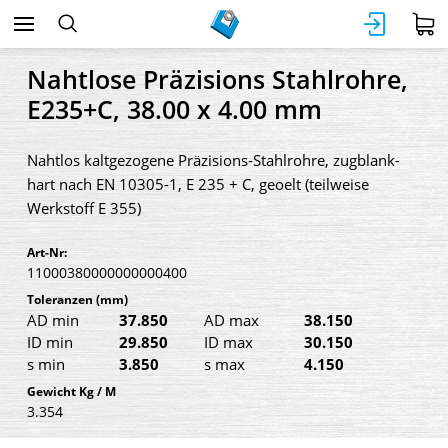
Nahtlose Präzisions Stahlrohre,
E235+C, 38.00 x 4.00 mm
Nahtlos kaltgezogene Präzisions-Stahlrohre, zugblank-
hart nach EN 10305-1, E 235 + C, geoelt (teilweise
Werkstoff E 355)
Art-Nr:
11000380000000000400
Toleranzen
(mm)
AD min
37.850
AD max
38.150
ID min
29.850
ID max
30.150
s min
3.850
s max
4.150
Gewicht Kg / M
3.354