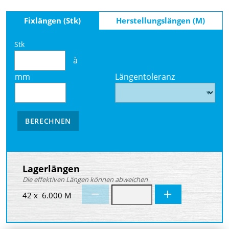
Fixlängen (Stk)
Herstellungslängen (M)
Stk
à
mm
Längentoleranz
BERECHNEN
Lagerlängen
Die effektiven Längen können abweichen
42 x 6.000 M