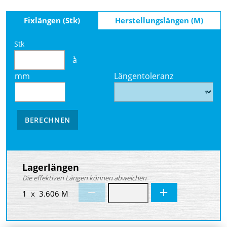
Fixlängen (Stk)
Herstellungslängen (M)
Stk
à
mm
Längentoleranz
BERECHNEN
Lagerlängen
Die effektiven Längen können abweichen
1 x 3.606 M