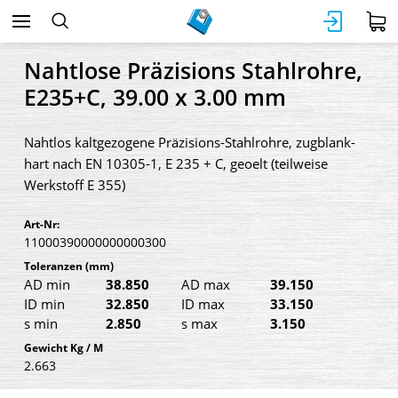
Nahtlose Präzisions Stahlrohre,
E235+C, 39.00 x 3.00 mm
Nahtlos kaltgezogene Präzisions-Stahlrohre, zugblank-
hart nach EN 10305-1, E 235 + C, geoelt (teilweise
Werkstoff E 355)
Art-Nr:
11000390000000000300
Toleranzen
(mm)
AD min
38.850
AD max
39.150
ID min
32.850
ID max
33.150
s min
2.850
s max
3.150
Gewicht Kg / M
2.663