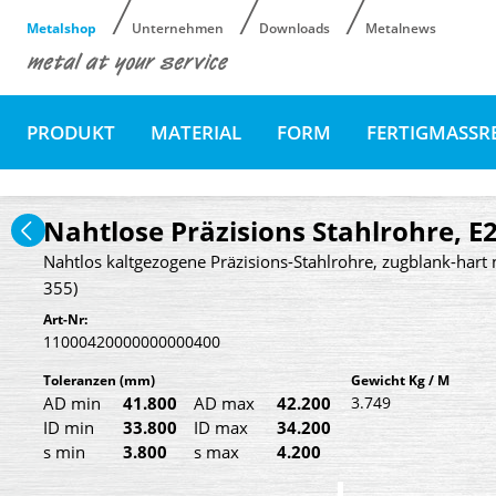
Metalshop
Unternehmen
Downloads
Metalnews
PRODUKT
MATERIAL
FORM
FERTIGMASSR
Nahtlose Präzisions Stahlrohre, E
Nahtlos kaltgezogene Präzisions-Stahlrohre, zugblank-hart 
355)
Art-Nr:
11000420000000000400
Toleranzen
(mm)
Gewicht Kg / M
AD min
41.800
AD max
42.200
3.749
ID min
33.800
ID max
34.200
s min
3.800
s max
4.200