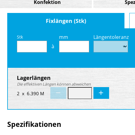
Konfektion
Spez
Fixlängen (Stk)
mm
Längentoleranz
Stk
à
Lagerlängen
Die effektiven Längen können abweichen
2 x 6.390 M
Spezifikationen