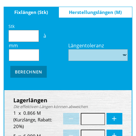
Fixlängen (Stk)
Herstellungslängen (M)
Stk
à
mm
Längentoleranz
BERECHNEN
Lagerlängen
Die effektiven Längen können abweichen
1 x 0.866 M
(Kurzlänge, Rabatt:
20%)
5 x 6.000 M