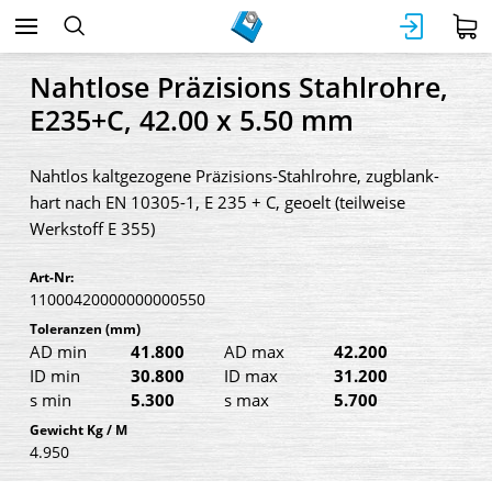
Nahtlose Präzisions Stahlrohre,
E235+C, 42.00 x 5.50 mm
Nahtlos kaltgezogene Präzisions-Stahlrohre, zugblank-
hart nach EN 10305-1, E 235 + C, geoelt (teilweise
Werkstoff E 355)
Art-Nr:
11000420000000000550
Toleranzen
(mm)
AD min
41.800
AD max
42.200
ID min
30.800
ID max
31.200
s min
5.300
s max
5.700
Gewicht Kg / M
4.950