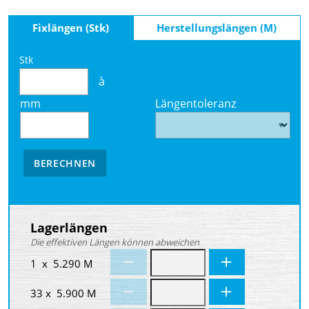
Fixlängen (Stk)
Herstellungslängen (M)
Stk
à
mm
Längentoleranz
BERECHNEN
Lagerlängen
Die effektiven Längen können abweichen
1 x 5.290 M
33 x 5.900 M