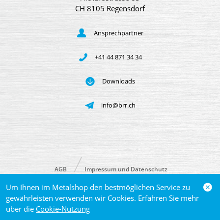
CH 8105 Regensdorf
Ansprechpartner
+41 44 871 34 34
Downloads
info@brr.ch
AGB
Impressum und Datenschutz
Um Ihnen im Metalshop den bestmöglichen Service zu
© 2026 Brütsch/Rüegger Metals AG
gewährleisten verwenden wir Cookies. Erfahren Sie mehr
über die
Cookie-Nutzung
powered by polynorm