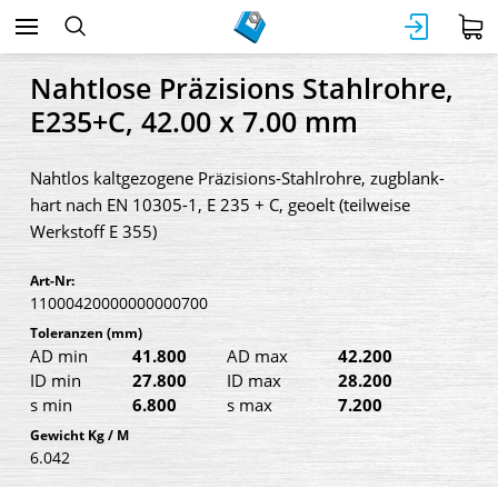
Nahtlose Präzisions Stahlrohre,
E235+C, 42.00 x 7.00 mm
Nahtlos kaltgezogene Präzisions-Stahlrohre, zugblank-
hart nach EN 10305-1, E 235 + C, geoelt (teilweise
Werkstoff E 355)
Art-Nr:
11000420000000000700
Toleranzen
(mm)
AD min
41.800
AD max
42.200
ID min
27.800
ID max
28.200
s min
6.800
s max
7.200
Gewicht Kg / M
6.042