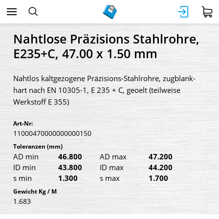
Nahtlose Präzisions Stahlrohre,
E235+C, 47.00 x 1.50 mm
Nahtlos kaltgezogene Präzisions-Stahlrohre, zugblank-
hart nach EN 10305-1, E 235 + C, geoelt (teilweise
Werkstoff E 355)
Art-Nr:
11000470000000000150
Toleranzen
(mm)
AD min
46.800
AD max
47.200
ID min
43.800
ID max
44.200
s min
1.300
s max
1.700
Gewicht Kg / M
1.683