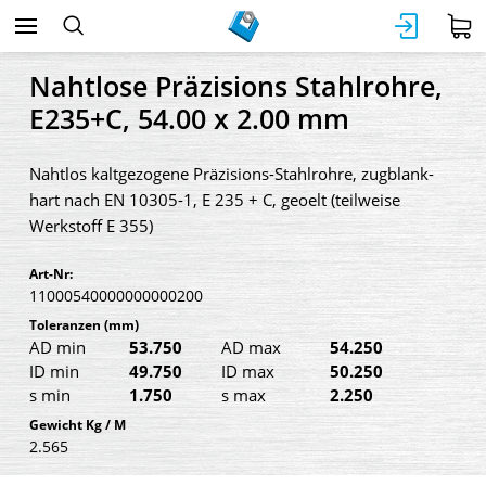
Nahtlose Präzisions Stahlrohre,
E235+C, 54.00 x 2.00 mm
Nahtlos kaltgezogene Präzisions-Stahlrohre, zugblank-
hart nach EN 10305-1, E 235 + C, geoelt (teilweise
Werkstoff E 355)
Art-Nr:
11000540000000000200
Toleranzen
(mm)
AD min
53.750
AD max
54.250
ID min
49.750
ID max
50.250
s min
1.750
s max
2.250
Gewicht Kg / M
2.565