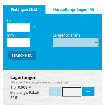
Fixlängen (Stk)
Herstellungslängen (M)
Stk
à
mm
Längentoleranz
BERECHNEN
Lagerlängen
Die effektiven Längen können abweichen
1 x 0.908 M
(Kurzlänge, Rabatt:
20%)