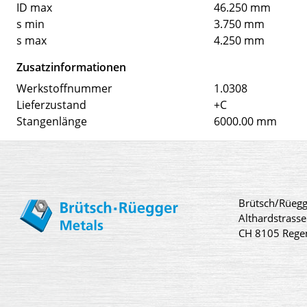
ID max
46.250 mm
s min
3.750 mm
s max
4.250 mm
Zusatzinformationen
Werkstoffnummer
1.0308
Lieferzustand
+C
Stangenlänge
6000.00 mm
Brütsch/Rüegg
Althardstrasse
CH 8105 Rege