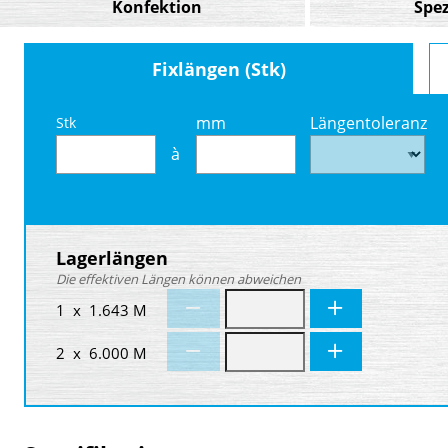
Konfektion
Spez
Fixlängen (Stk)
mm
Längentoleranz
Stk
à
Lagerlängen
Die effektiven Längen können abweichen
1 x 1.643 M
2 x 6.000 M