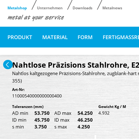
Metalshop
Unternehmen
Downloads
Metalnews
PRODUKT
MATERIAL
FORM
FERTIGMASSR
Nahtlose Präzisions Stahlrohre, E
Nahtlos kaltgezogene Präzisions-Stahlrohre, zugblank-hart 
355)
Art-Nr:
11000540000000000400
Toleranzen
(mm)
Gewicht Kg / M
AD min
53.750
AD max
54.250
4.932
ID min
45.750
ID max
46.250
s min
3.750
s max
4.250