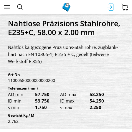
Nahtlose Präzisions Stahlrohre,
E235+C, 58.00 x 2.00 mm
Nahtlos kaltgezogene Präzisions-Stahlrohre, zugblank-
hart nach EN 10305-1, E 235 + C, geoelt (teilweise
Werkstoff E 355)
Art-Nr:
11000580000000000200
Toleranzen
(mm)
AD min
57.750
AD max
58.250
ID min
53.750
ID max
54.250
s min
1.750
s max
2.250
Gewicht Kg / M
2.762