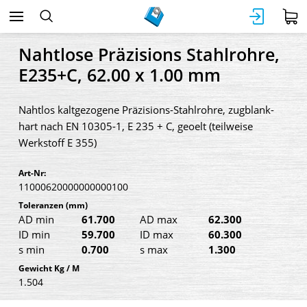
Nahtlose Präzisions Stahlrohre,
E235+C, 62.00 x 1.00 mm
Nahtlos kaltgezogene Präzisions-Stahlrohre, zugblank-
hart nach EN 10305-1, E 235 + C, geoelt (teilweise
Werkstoff E 355)
Art-Nr:
11000620000000000100
Toleranzen
(mm)
AD min
61.700
AD max
62.300
ID min
59.700
ID max
60.300
s min
0.700
s max
1.300
Gewicht Kg / M
1.504