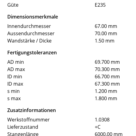
Güte
E235
Dimensionsmerkmale
Innendurchmesser
67.00 mm
Aussendurchmesser
70.00 mm
Wandstärke / Dicke
1.50 mm
Fertigungstoleranzen
AD min
69.700 mm
AD max
70.300 mm
ID min
66.700 mm
ID max
67.300 mm
s min
1.200 mm
s max
1.800 mm
Zusatzinformationen
Werkstoffnummer
1.0308
Lieferzustand
+C
Stangenlänge
6000.00 mm