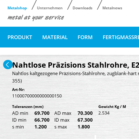
Metalshop
Unternehmen
Downloads
Metalnews
PRODUKT
MATERIAL
FORM
FERTIGMASSR
Nahtlose Präzisions Stahlrohre, E
Nahtlos kaltgezogene Präzisions-Stahlrohre, zugblank-hart 
355)
Art-Nr:
11000700000000000150
Toleranzen
(mm)
Gewicht Kg / M
AD min
69.700
AD max
70.300
2.534
ID min
66.700
ID max
67.300
s min
1.200
s max
1.800