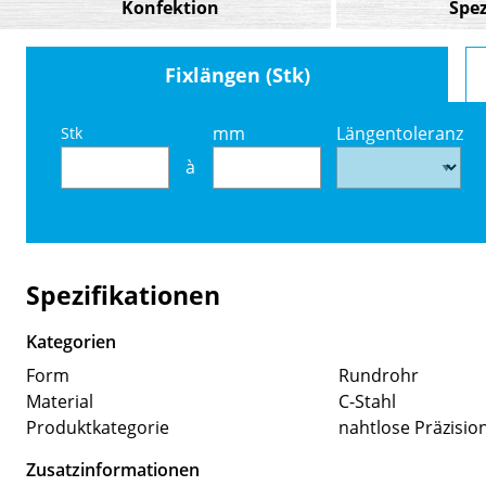
Konfektion
Spez
Fixlängen (Stk)
mm
Längentoleranz
Stk
à
Spezifikationen
Kategorien
Form
Rundrohr
Material
C-Stahl
Produktkategorie
nahtlose Präzisio
Zusatzinformationen