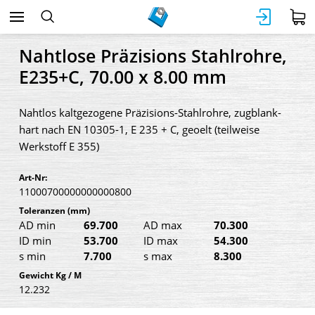
Nahtlose Präzisions Stahlrohre,
E235+C, 70.00 x 8.00 mm
Nahtlos kaltgezogene Präzisions-Stahlrohre, zugblank-
hart nach EN 10305-1, E 235 + C, geoelt (teilweise
Werkstoff E 355)
Art-Nr:
11000700000000000800
Toleranzen
(mm)
AD min
69.700
AD max
70.300
ID min
53.700
ID max
54.300
s min
7.700
s max
8.300
Gewicht Kg / M
12.232