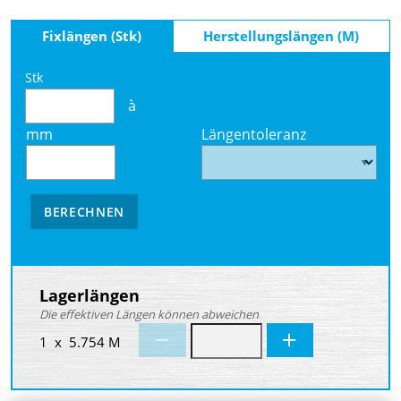
Fixlängen (Stk)
Herstellungslängen (M)
Stk
à
mm
Längentoleranz
BERECHNEN
Lagerlängen
Die effektiven Längen können abweichen
1 x 5.754 M