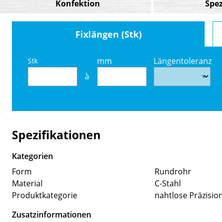
Konfektion
Spez
Fixlängen (Stk)
mm
Längentoleranz
Stk
à
Spezifikationen
Kategorien
Form
Rundrohr
Material
C-Stahl
Produktkategorie
nahtlose Präzisio
Zusatzinformationen