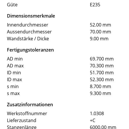
Güte
E235
Dimensionsmerkmale
Innendurchmesser
52.00 mm
Aussendurchmesser
70.00 mm
Wandstärke / Dicke
9.00 mm
Fertigungstoleranzen
AD min
69.700 mm
AD max
70.300 mm
ID min
51.700 mm
ID max
52.300 mm
s min
8.700 mm
s max
9.300 mm
Zusatzinformationen
Werkstoffnummer
1.0308
Lieferzustand
+C
Stangenlänge
6000.00 mm