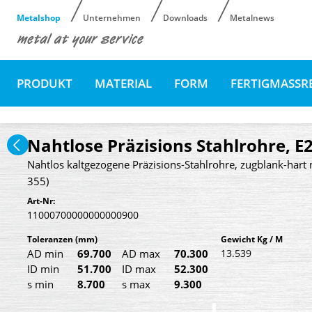
Metalshop
Unternehmen
Downloads
Metalnews
PRODUKT
MATERIAL
FORM
FERTIGMASSR
Nahtlose Präzisions Stahlrohre, E
Nahtlos kaltgezogene Präzisions-Stahlrohre, zugblank-hart 
355)
Art-Nr:
11000700000000000900
Toleranzen
(mm)
Gewicht Kg / M
AD min
69.700
AD max
70.300
13.539
ID min
51.700
ID max
52.300
s min
8.700
s max
9.300