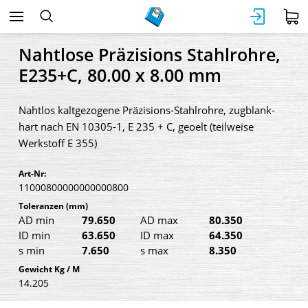
Nahtlose Präzisions Stahlrohre,
E235+C, 80.00 x 8.00 mm
Nahtlos kaltgezogene Präzisions-Stahlrohre, zugblank-
hart nach EN 10305-1, E 235 + C, geoelt (teilweise
Werkstoff E 355)
Art-Nr:
11000800000000000800
Toleranzen
(mm)
AD min
79.650
AD max
80.350
ID min
63.650
ID max
64.350
s min
7.650
s max
8.350
Gewicht Kg / M
14.205