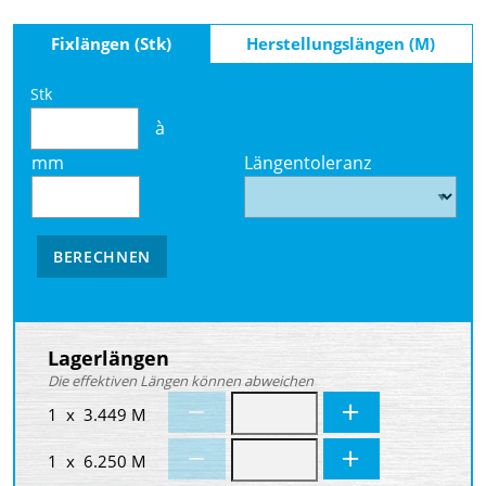
Fixlängen (Stk)
Herstellungslängen (M)
Stk
à
mm
Längentoleranz
BERECHNEN
Lagerlängen
Die effektiven Längen können abweichen
1 x 3.449 M
1 x 6.250 M