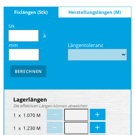
Fixlängen (Stk)
Herstellungslängen (M)
Stk
à
mm
Längentoleranz
BERECHNEN
Lagerlängen
Die effektiven Längen können abweichen
1 x 1.070 M
1 x 1.230 M