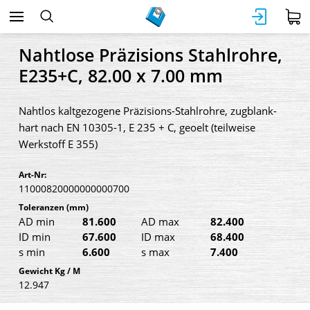
Nahtlose Präzisions Stahlrohre,
E235+C, 82.00 x 7.00 mm
Nahtlos kaltgezogene Präzisions-Stahlrohre, zugblank-
hart nach EN 10305-1, E 235 + C, geoelt (teilweise
Werkstoff E 355)
Art-Nr:
11000820000000000700
Toleranzen
(mm)
AD min
81.600
AD max
82.400
ID min
67.600
ID max
68.400
s min
6.600
s max
7.400
Gewicht Kg / M
12.947