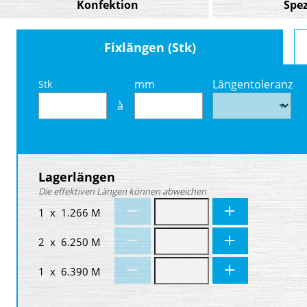
Konfektion
Spez
Fixlängen (Stk)
mm
Längentoleranz
Stk
à
Lagerlängen
Die effektiven Längen können abweichen
1 x 1.266 M
2 x 6.250 M
1 x 6.390 M