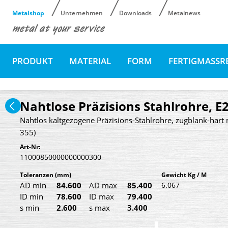
Metalshop
Unternehmen
Downloads
Metalnews
PRODUKT
MATERIAL
FORM
FERTIGMASSR
Nahtlose Präzisions Stahlrohre, E
Nahtlos kaltgezogene Präzisions-Stahlrohre, zugblank-hart 
355)
Art-Nr:
11000850000000000300
Toleranzen
(mm)
Gewicht Kg / M
AD min
84.600
AD max
85.400
6.067
ID min
78.600
ID max
79.400
s min
2.600
s max
3.400