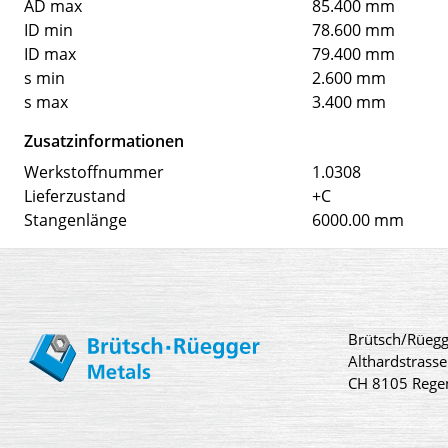
AD max
85.400 mm
ID min
78.600 mm
ID max
79.400 mm
s min
2.600 mm
s max
3.400 mm
Zusatzinformationen
Werkstoffnummer
1.0308
Lieferzustand
+C
Stangenlänge
6000.00 mm
Brütsch/Rüegg
Althardstrasse
CH 8105 Rege