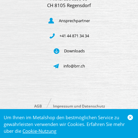
CH 8105 Regensdorf
Ansprechpartner
+41 44 871 34 34
Downloads
info@brr.ch
AGB
Impressum und Datenschutz
Um Ihnen im Metalshop den bestmöglichen Service zu
© 2026 Brütsch/Rüegger Metals AG
gewährleisten verwenden wir Cookies. Erfahren Sie mehr
über die
Cookie-Nutzung
powered by polynorm