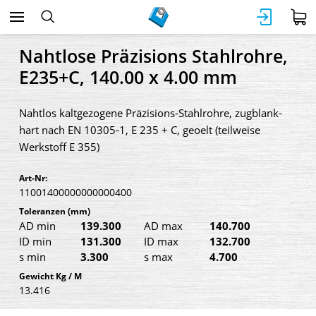
Nahtlose Präzisions Stahlrohre,
E235+C, 140.00 x 4.00 mm
Nahtlos kaltgezogene Präzisions-Stahlrohre, zugblank-
hart nach EN 10305-1, E 235 + C, geoelt (teilweise
Werkstoff E 355)
Art-Nr:
11001400000000000400
Toleranzen
(mm)
AD min
139.300
AD max
140.700
ID min
131.300
ID max
132.700
s min
3.300
s max
4.700
Gewicht Kg / M
13.416