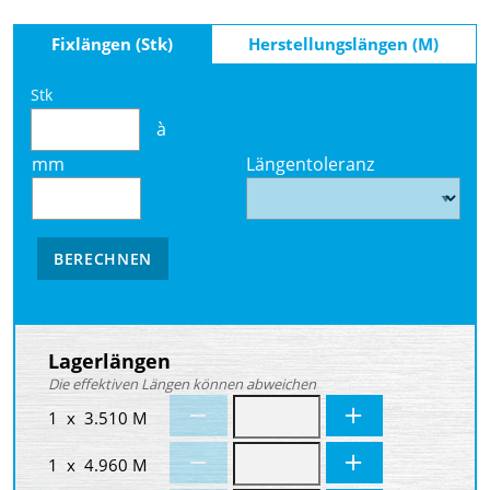
Fixlängen (Stk)
Herstellungslängen (M)
Stk
à
mm
Längentoleranz
BERECHNEN
Lagerlängen
Die effektiven Längen können abweichen
1 x 3.510 M
1 x 4.960 M