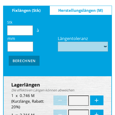
Fixlängen (Stk)
Herstellungslängen (M)
Stk
à
mm
Längentoleranz
BERECHNEN
Lagerlängen
Die effektiven Längen können abweichen
1 x 0.746 M
(Kurzlänge, Rabatt:
20%)
1 x 2.316 M