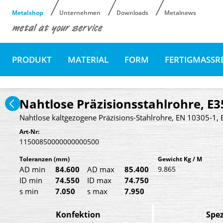
Metalshop
Unternehmen
Downloads
Metalnews
PRODUKT
MATERIAL
FORM
FERTIGMASSR
Nahtlose Präzisionsstahlrohre, E3
Nahtlose kaltgezogene Präzisions-Stahlrohre, EN 10305-1, 
Art-Nr:
11500850000000000500
Toleranzen
(mm)
Gewicht Kg / M
AD min
84.600
AD max
85.400
9.865
ID min
74.550
ID max
74.750
s min
7.050
s max
7.950
Konfektion
Spez