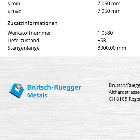
s min
7.050 mm
s max
7.950 mm
Zusatzinformationen
Werkstoffnummer
1.0580
Lieferzustand
+SR
Stangenlänge
8000.00 mm
Brütsch/Rüegg
Althardstrasse
CH 8105 Rege