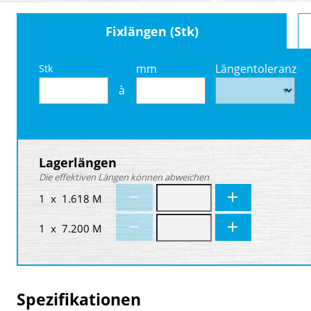
Fixlängen (Stk)
mm
Längentoleranz
Stk
à
Lagerlängen
Die effektiven Längen können abweichen
1 x 1.618 M
1 x 7.200 M
Spezifikationen