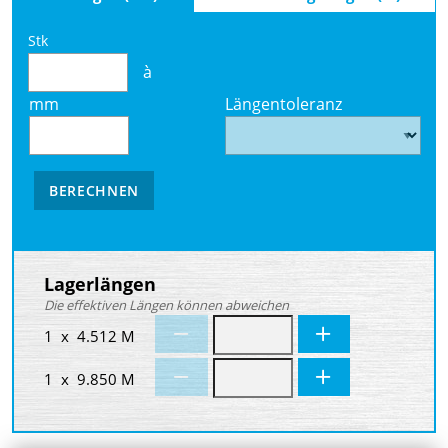
Stk
à
mm
Längentoleranz
BERECHNEN
Lagerlängen
Die effektiven Längen können abweichen
1 x 4.512 M
1 x 9.850 M