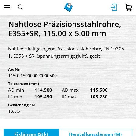
Nahtlose Präzisionsstahlrohre,
E355+SR, 115.00 x 5.00 mm
Nahtlose kaltgezogene Präzisions-Stahlrohre, EN 10305-
1, E355 + SR, (spannungsarm geglüht), geölt
Art-Nr:
11501150000000000500
Toleranzen
(mm)
AD min
114.500
AD max
115.500
ID min
105.450
ID max
105.750
Gewicht Kg / M
13.564
Fixlängen (Stk)
Herstellungslängen (M)