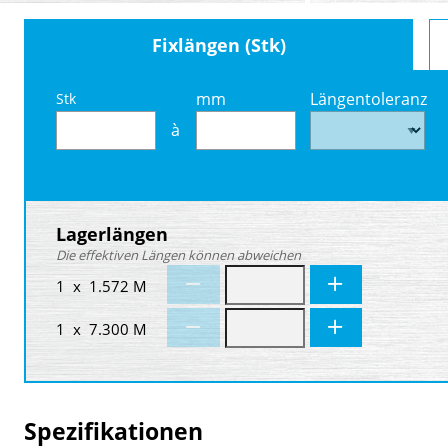
Fixlängen (Stk)
mm
Längentoleranz
Stk
à
Lagerlängen
Die effektiven Längen können abweichen
1 x 1.572 M
1 x 7.300 M
Spezifikationen