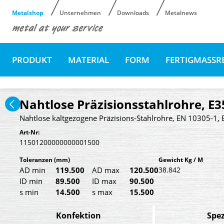
Metalshop
Unternehmen
Downloads
Metalnews
PRODUKT
MATERIAL
FORM
FERTIGMASSR
Nahtlose Präzisionsstahlrohre, E
Nahtlose kaltgezogene Präzisions-Stahlrohre, EN 10305-1, 
Art-Nr:
11501200000000001500
Toleranzen
(mm)
Gewicht Kg / M
AD min
119.500
AD max
120.500
38.842
ID min
89.500
ID max
90.500
s min
14.500
s max
15.500
Konfektion
Spez