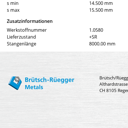
s min
14.500 mm
s max
15.500 mm
Zusatzinformationen
Werkstoffnummer
1.0580
Lieferzustand
+SR
Stangenlänge
8000.00 mm
Brütsch/Rüegg
Althardstrasse
CH 8105 Rege