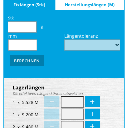
Fixlängen (Stk)
Herstellungslängen (M)
Stk
à
mm
Längentoleranz
BERECHNEN
Lagerlängen
Die effektiven Längen können abweichen
1 x 5.528 M
1 x 9.200 M
2 x 9.480 M