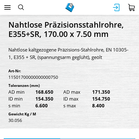
Nahtlose Präzisionsstahlrohre,
E355+SR, 170.00 x 7.50 mm
Nahtlose kaltgezogene Präzisions-Stahlrohre, EN 10305-
1, E355 + SR, (spannungsarm geglüht), geölt
Art-Nr:
11501700000000000750
Toleranzen
(mm)
AD min
168.650
AD max
171.350
ID min
154.350
ID max
154.750
s min
6.600
s max
8.400
Gewicht Kg / M
30.056