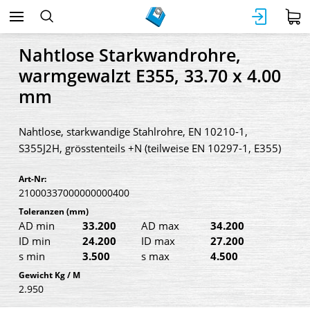
Nahtlose Starkwandrohre,
warmgewalzt E355, 33.70 x 4.00
mm
Nahtlose, starkwandige Stahlrohre, EN 10210-1,
S355J2H, grösstenteils +N (teilweise EN 10297-1, E355)
Art-Nr:
21000337000000000400
Toleranzen
(mm)
AD min
33.200
AD max
34.200
ID min
24.200
ID max
27.200
s min
3.500
s max
4.500
Gewicht Kg / M
2.950