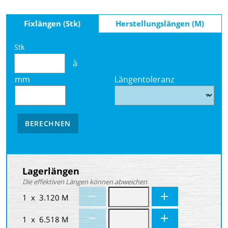
Fixlängen (Stk)
Herstellungslängen (M)
Stk
à
mm
Längentoleranz
BERECHNEN
Lagerlängen
Die effektiven Längen können abweichen
1 x 3.120 M
1 x 6.518 M