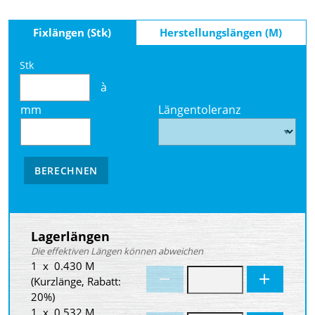
Fixlängen (Stk)
Herstellungslängen (M)
Stk
à
mm
Längentoleranz
BERECHNEN
Lagerlängen
Die effektiven Längen können abweichen
1 x 0.430 M
(Kurzlänge, Rabatt:
20%)
1 x 0.532 M