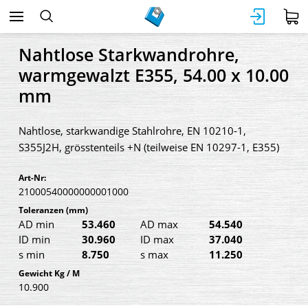
Nahtlose Starkwandrohre,
warmgewalzt E355, 54.00 x 10.00
mm
Nahtlose, starkwandige Stahlrohre, EN 10210-1,
S355J2H, grösstenteils +N (teilweise EN 10297-1, E355)
Art-Nr:
21000540000000001000
Toleranzen
(mm)
AD min
53.460
AD max
54.540
ID min
30.960
ID max
37.040
s min
8.750
s max
11.250
Gewicht Kg / M
10.900