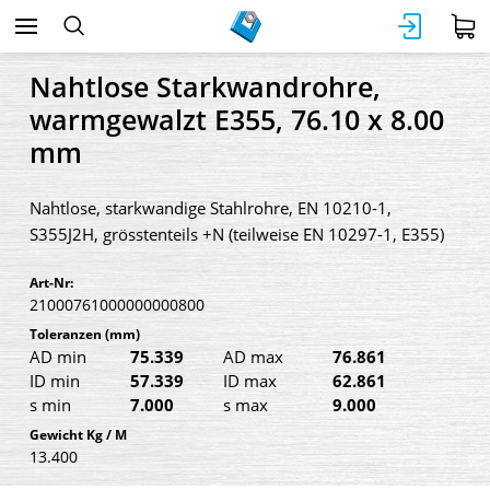
Nahtlose Starkwandrohre,
warmgewalzt E355, 76.10 x 8.00
mm
Nahtlose, starkwandige Stahlrohre, EN 10210-1,
S355J2H, grösstenteils +N (teilweise EN 10297-1, E355)
Art-Nr:
21000761000000000800
Toleranzen
(mm)
AD min
75.339
AD max
76.861
ID min
57.339
ID max
62.861
s min
7.000
s max
9.000
Gewicht Kg / M
13.400