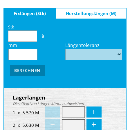
Fixlängen (Stk)
Herstellungslängen (M)
Stk
à
mm
Längentoleranz
BERECHNEN
Lagerlängen
Die effektiven Längen können abweichen
1 x 5.570 M
2 x 5.630 M