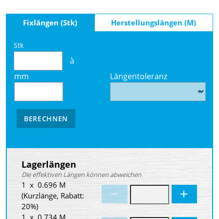
Fixlängen (Stk)
Herstellungslängen (M)
Stk
à
mm
Längentoleranz
BERECHNEN
Lagerlängen
Die effektiven Längen können abweichen
1 x 0.696 M
(Kurzlänge, Rabatt:
20%)
1 x 0.734 M