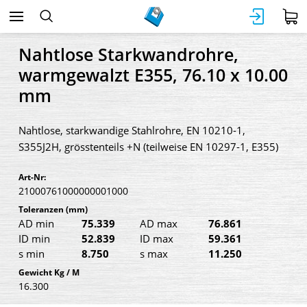
Nahtlose Starkwandrohre,
warmgewalzt E355, 76.10 x 10.00
mm
Nahtlose, starkwandige Stahlrohre, EN 10210-1,
S355J2H, grösstenteils +N (teilweise EN 10297-1, E355)
Art-Nr:
21000761000000001000
Toleranzen
(mm)
AD min
75.339
AD max
76.861
ID min
52.839
ID max
59.361
s min
8.750
s max
11.250
Gewicht Kg / M
16.300