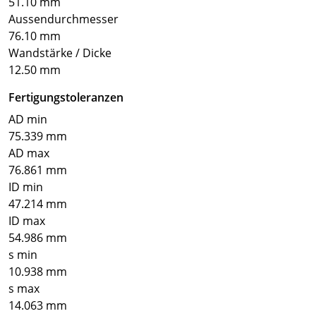
51.10 mm
Aussendurchmesser
76.10 mm
Wandstärke / Dicke
12.50 mm
Fertigungstoleranzen
AD min
75.339 mm
AD max
76.861 mm
ID min
47.214 mm
ID max
54.986 mm
s min
10.938 mm
s max
14.063 mm