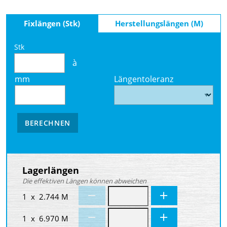
Fixlängen (Stk)
Herstellungslängen (M)
Stk
à
mm
Längentoleranz
BERECHNEN
Lagerlängen
Die effektiven Längen können abweichen
1 x 2.744 M
1 x 6.970 M