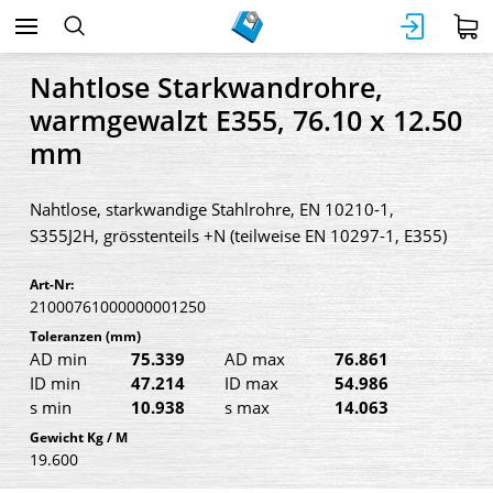
Nahtlose Starkwandrohre,
warmgewalzt E355, 76.10 x 12.50
mm
Nahtlose, starkwandige Stahlrohre, EN 10210-1,
S355J2H, grösstenteils +N (teilweise EN 10297-1, E355)
Art-Nr:
21000761000000001250
Toleranzen
(mm)
AD min
75.339
AD max
76.861
ID min
47.214
ID max
54.986
s min
10.938
s max
14.063
Gewicht Kg / M
19.600