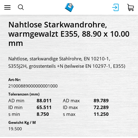
Nahtlose Starkwandrohre,
warmgewalzt E355, 88.90 x 10.00
mm
Nahtlose, starkwandige Stahlrohre, EN 10210-1,
S355J2H, grösstenteils +N (teilweise EN 10297-1, E355)
Art-Nr:
21000889000000001000
Toleranzen
(mm)
AD min
88.011
AD max
89.789
ID min
65.511
ID max
72.289
s min
8.750
s max
11.250
Gewicht Kg / M
19.500