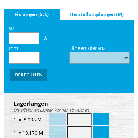
Fixlängen (Stk)
Herstellungslängen (M)
Stk
à
mm
Längentoleranz
BERECHNEN
Lagerlängen
Die effektiven Längen können abweichen
1 x 8.908 M
1 x 10.170 M