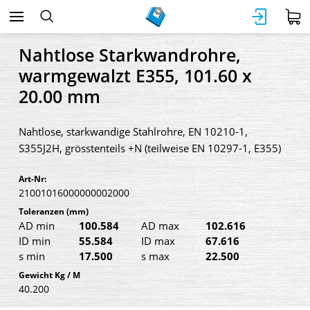
Nahtlose Starkwandrohre,
warmgewalzt E355, 101.60 x
20.00 mm
Nahtlose, starkwandige Stahlrohre, EN 10210-1,
S355J2H, grösstenteils +N (teilweise EN 10297-1, E355)
Art-Nr:
21001016000000002000
Toleranzen
(mm)
AD min
100.584
AD max
102.616
ID min
55.584
ID max
67.616
s min
17.500
s max
22.500
Gewicht Kg / M
40.200