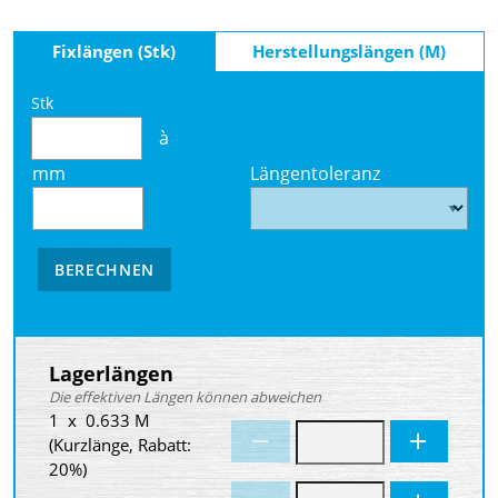
Fixlängen (Stk)
Herstellungslängen (M)
Stk
à
mm
Längentoleranz
BERECHNEN
Lagerlängen
Die effektiven Längen können abweichen
1 x 0.633 M
(Kurzlänge, Rabatt:
20%)