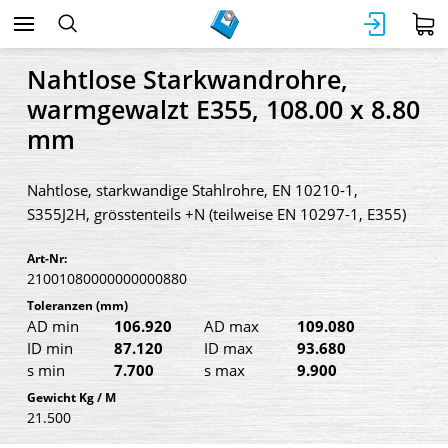
Nahtlose Starkwandrohre,
warmgewalzt E355, 108.00 x 8.80
mm
Nahtlose, starkwandige Stahlrohre, EN 10210-1,
S355J2H, grösstenteils +N (teilweise EN 10297-1, E355)
Art-Nr:
21001080000000000880
Toleranzen
(mm)
AD min
106.920
AD max
109.080
ID min
87.120
ID max
93.680
s min
7.700
s max
9.900
Gewicht Kg / M
21.500