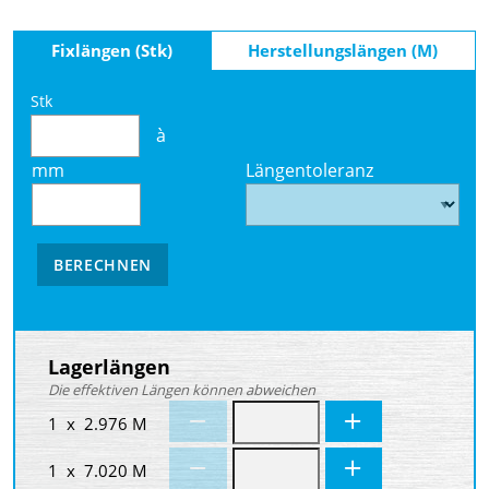
Fixlängen (Stk)
Herstellungslängen (M)
Stk
à
mm
Längentoleranz
BERECHNEN
Lagerlängen
Die effektiven Längen können abweichen
1 x 2.976 M
1 x 7.020 M