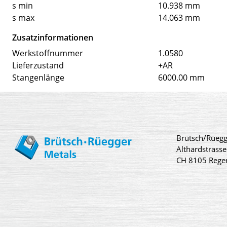
s min
10.938 mm
s max
14.063 mm
Zusatzinformationen
Werkstoffnummer
1.0580
Lieferzustand
+AR
Stangenlänge
6000.00 mm
Brütsch/Rüegg
Althardstrasse
CH 8105 Rege