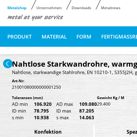
Metalshop
Unternehmen
Downloads
Metalnews
PRODUKT
MATERIAL
FORM
FERTIGMASSR
Nahtlose Starkwandrohre, warmge
Nahtlose, starkwandige Stahlrohre, EN 10210-1, S355J2H, g
Art-Nr:
21001080000000001250
Toleranzen
(mm)
Gewicht Kg / M
AD min
106.920
AD max
109.080
29.400
ID min
78.795
ID max
87.205
s min
10.938
s max
14.063
Konfektion
Spez