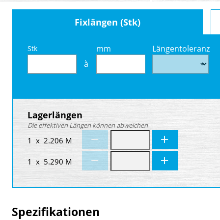
Fixlängen (Stk)
mm
Längentoleranz
Stk
à
Lagerlängen
Die effektiven Längen können abweichen
1 x 2.206 M
1 x 5.290 M
Spezifikationen