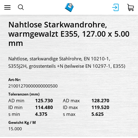
Nahtlose Starkwandrohre,
warmgewalzt E355, 127.00 x 5.00
mm
Nahtlose, starkwandige Stahlrohre, EN 10210-1,
S355J2H, grösstenteils +N (teilweise EN 10297-1, E355)
Art-Nr:
21001270000000000500
Toleranzen
(mm)
AD min
125.730
AD max
128.270
ID min
114.480
ID max
119.520
s min
4.375
s max
5.625
Gewicht Kg / M
15.000