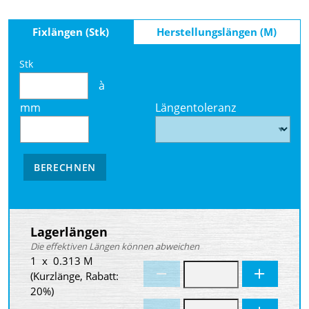
Fixlängen (Stk)
Herstellungslängen (M)
Stk
à
mm
Längentoleranz
BERECHNEN
Lagerlängen
Die effektiven Längen können abweichen
1 x 0.313 M
(Kurzlänge, Rabatt:
20%)