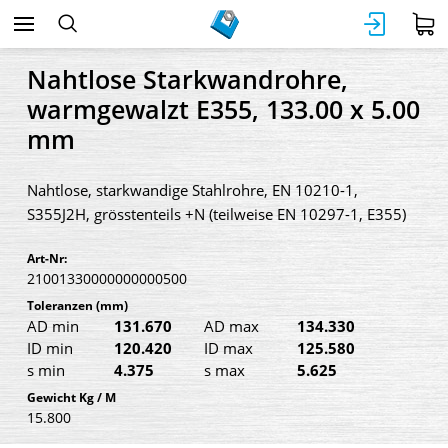
Nahtlose Starkwandrohre,
warmgewalzt E355, 133.00 x 5.00
mm
Nahtlose, starkwandige Stahlrohre, EN 10210-1,
S355J2H, grösstenteils +N (teilweise EN 10297-1, E355)
Art-Nr:
21001330000000000500
Toleranzen
(mm)
AD min
131.670
AD max
134.330
ID min
120.420
ID max
125.580
s min
4.375
s max
5.625
Gewicht Kg / M
15.800