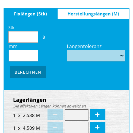
Fixlängen (Stk)
Herstellungslängen (M)
Stk
à
mm
Längentoleranz
BERECHNEN
Lagerlängen
Die effektiven Längen können abweichen
1 x 2.538 M
1 x 4.509 M