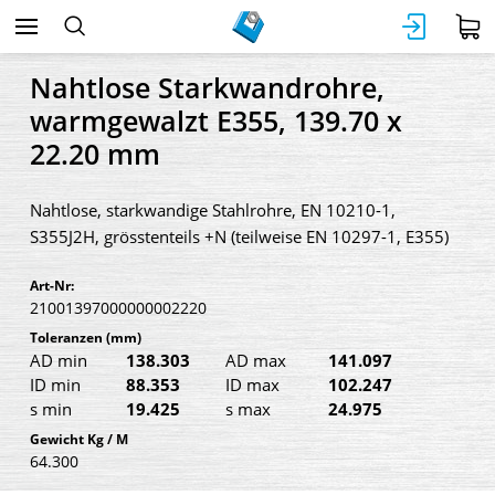
Nahtlose Starkwandrohre,
warmgewalzt E355, 139.70 x
22.20 mm
Nahtlose, starkwandige Stahlrohre, EN 10210-1,
S355J2H, grösstenteils +N (teilweise EN 10297-1, E355)
Art-Nr:
21001397000000002220
Toleranzen
(mm)
AD min
138.303
AD max
141.097
ID min
88.353
ID max
102.247
s min
19.425
s max
24.975
Gewicht Kg / M
64.300