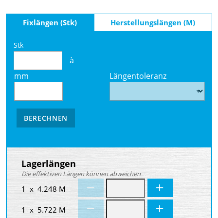
Fixlängen (Stk)
Herstellungslängen (M)
Stk
à
mm
Längentoleranz
BERECHNEN
Lagerlängen
Die effektiven Längen können abweichen
1 x 4.248 M
1 x 5.722 M