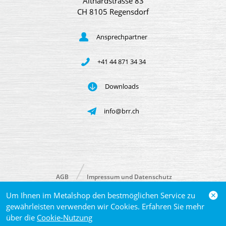
Althardstrasse 83
CH 8105 Regensdorf
Ansprechpartner
+41 44 871 34 34
Downloads
info@brr.ch
AGB
Impressum und Datenschutz
Um Ihnen im Metalshop den bestmöglichen Service zu
© 2026 Brütsch/Rüegger Metals AG
gewährleisten verwenden wir Cookies. Erfahren Sie mehr
über die
Cookie-Nutzung
powered by polynorm