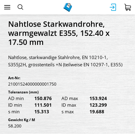
Nahtlose Starkwandrohre,
warmgewalzt E355, 152.40 x
17.50 mm
Nahtlose, starkwandige Stahlrohre, EN 10210-1,
S355J2H, grösstenteils +N (teilweise EN 10297-1, E355)
Art-Nr:
21001524000000001750
Toleranzen
(mm)
AD min
150.876
AD max
153.924
ID min
111.501
ID max
123.299
s min
15.313
s max
19.688
Gewicht Kg / M
58.200