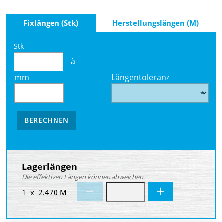
Fixlängen (Stk)
Herstellungslängen (M)
Stk
à
mm
Längentoleranz
BERECHNEN
Lagerlängen
Die effektiven Längen können abweichen
1 x 2.470 M