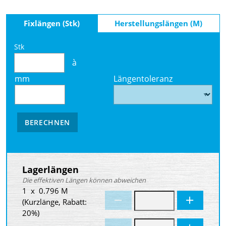
Fixlängen (Stk)
Herstellungslängen (M)
Stk
à
mm
Längentoleranz
BERECHNEN
Lagerlängen
Die effektiven Längen können abweichen
1 x 0.796 M
(Kurzlänge, Rabatt:
20%)