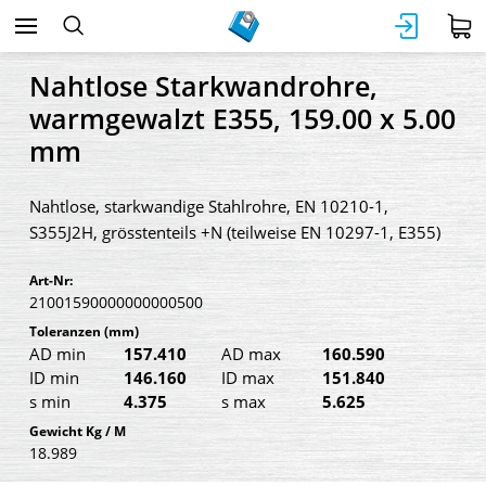
Nahtlose Starkwandrohre,
warmgewalzt E355, 159.00 x 5.00
mm
Nahtlose, starkwandige Stahlrohre, EN 10210-1,
S355J2H, grösstenteils +N (teilweise EN 10297-1, E355)
Art-Nr:
21001590000000000500
Toleranzen
(mm)
AD min
157.410
AD max
160.590
ID min
146.160
ID max
151.840
s min
4.375
s max
5.625
Gewicht Kg / M
18.989