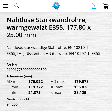
Nahtlose Starkwandrohre,
warmgewalzt E355, 177.80 x
25.00 mm
Nahtlose, starkwandige Stahlrohre, EN 10210-1,
S355J2H, grösstenteils +N (teilweise EN 10297-1, E355)
Art-Nr:
21001778000000002500
Toleranzen
(mm)
AD min
176.022
AD max
179.578
ID min
119.772
ID max
135.828
s min
21.875
s max
28.125
Gewicht Kg / M
94.200