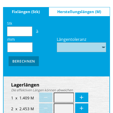
Fixlängen (Stk)
Herstellungslängen (M)
Stk
à
mm
Längentoleranz
BERECHNEN
Lagerlängen
Die effektiven Längen können abweichen
1 x 1.409 M
2 x 2.453 M