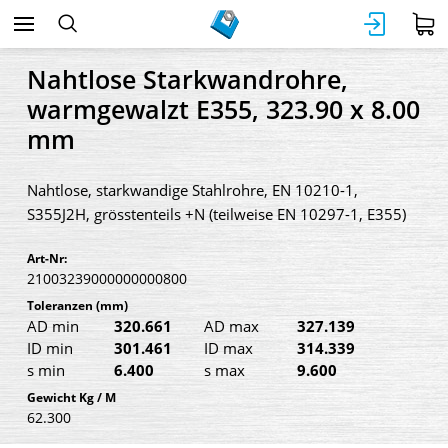
Nahtlose Starkwandrohre,
warmgewalzt E355, 323.90 x 8.00
mm
Nahtlose, starkwandige Stahlrohre, EN 10210-1,
S355J2H, grösstenteils +N (teilweise EN 10297-1, E355)
Art-Nr:
21003239000000000800
Toleranzen
(mm)
AD min
320.661
AD max
327.139
ID min
301.461
ID max
314.339
s min
6.400
s max
9.600
Gewicht Kg / M
62.300