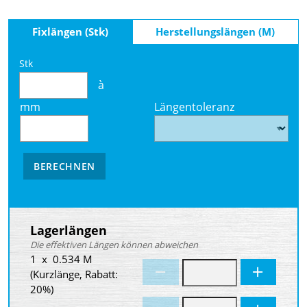
Fixlängen (Stk)
Herstellungslängen (M)
Stk
à
mm
Längentoleranz
BERECHNEN
Lagerlängen
Die effektiven Längen können abweichen
1 x 0.534 M
(Kurzlänge, Rabatt:
20%)