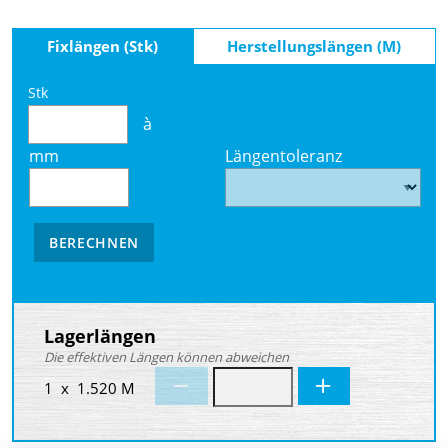
Fixlängen (Stk)
Herstellungslängen (M)
Stk
à
mm
Längentoleranz
BERECHNEN
Lagerlängen
Die effektiven Längen können abweichen
1 x 1.520 M