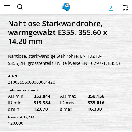
Nahtlose Starkwandrohre,
warmgewalzt E355, 355.60 x
14.20 mm
Nahtlose, starkwandige Stahlrohre, EN 10210-1,
S355J2H, grösstenteils +N (teilweise EN 10297-1, E355)
Art-Nr:
21003556000000001420
Toleranzen
(mm)
AD min
352.044
AD max
359.156
ID min
319.384
ID max
335.016
s min
12.070
s max
16.330
Gewicht Kg / M
120.000