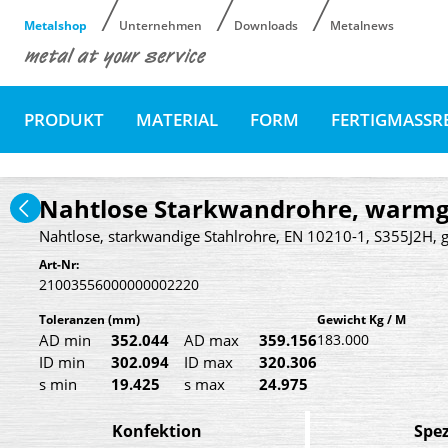
Metalshop
Unternehmen
Downloads
Metalnews
PRODUKT
MATERIAL
FORM
FERTIGMASSR
Nahtlose Starkwandrohre, warmge
Nahtlose, starkwandige Stahlrohre, EN 10210-1, S355J2H, g
Art-Nr:
21003556000000002220
Toleranzen
(mm)
Gewicht Kg / M
AD min
352.044
AD max
359.156
183.000
ID min
302.094
ID max
320.306
s min
19.425
s max
24.975
Konfektion
Spez