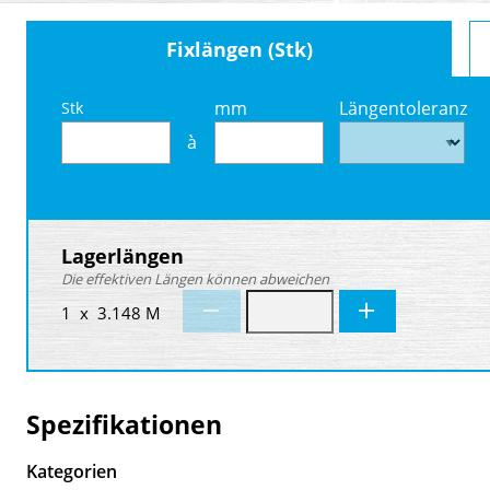
Fixlängen (Stk)
mm
Längentoleranz
Stk
à
Lagerlängen
Die effektiven Längen können abweichen
1 x 3.148 M
Spezifikationen
Kategorien