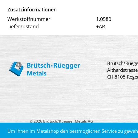
Zusatzinformationen
Werkstoffnummer
1.0580
Lieferzustand
+AR
Brütsch/Rüegg
Althardstrasse
CH 8105 Rege
© 2026 Brütsch/Rüegger Metals AG
Um Ihnen im Metalshop den bestmöglichen Service zu gewähr