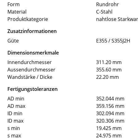
Form
Rundrohr
Material
C-Stahl
Produktkategorie
nahtlose Starkwa
Zusatzinformationen
Güte
E355 / S355J2H
Dimensionsmerkmale
Innendurchmesser
311.20 mm
Aussendurchmesser
355.60 mm
Wandstärke / Dicke
22.20 mm
Fertigungstoleranzen
AD min
352.044 mm
AD max
359.156 mm
ID min
302.094 mm
ID max
320.306 mm
s min
19.425 mm
s max
24.975 mm