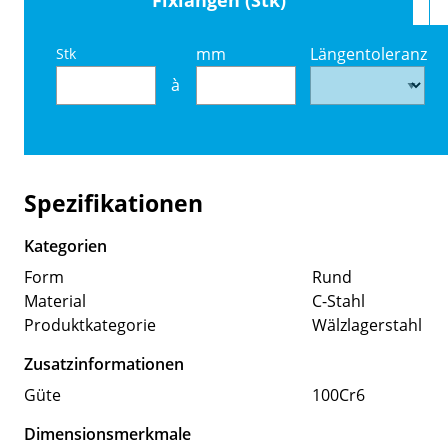
mm
Längentoleranz
Stk
à
Spezifikationen
Kategorien
Form
Rund
Material
C-Stahl
Produktkategorie
Wälzlagerstahl
Zusatzinformationen
Güte
100Cr6
Dimensionsmerkmale