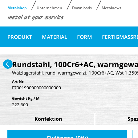
Metalshop
Unternehmen
Downloads
Metalnews
PRODUKT
MATERIAL
FORM
FERTIGMASSR
Rundstahl, 100Cr6+AC, warmgewa
Wälzlagerstahl, rund, warmgewalzt, 100Cr6+AC, Wst 1.350
Art-Nr:
F7001900000000000000
Gewicht Kg / M
222.600
Konfektion
Spez
Fixlängen (Stk)