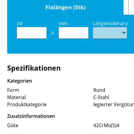
Fixlängen (Stk)
mm
Längentoleranz
Stk
à
Spezifikationen
Kategorien
Form
Rund
Material
C-Stahl
Produktkategorie
legierter Vergütu
Zusatzinformationen
Güte
42CrMo(S)4