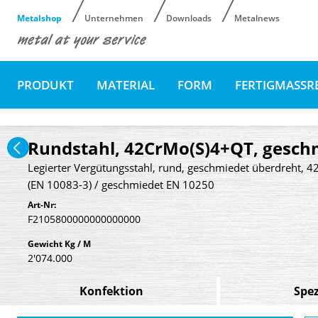
Metalshop
Unternehmen
Downloads
Metalnews
PRODUKT
MATERIAL
FORM
FERTIGMASSR
Rundstahl, 42CrMo(S)4+QT, gesch
Legierter Vergütungsstahl, rund, geschmiedet überdreht,
(EN 10083-3) / geschmiedet EN 10250
Art-Nr:
F2105800000000000000
Gewicht Kg / M
2'074.000
Konfektion
Spez